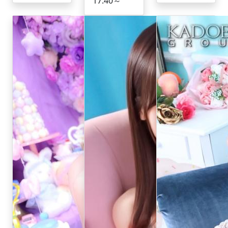
17:40～