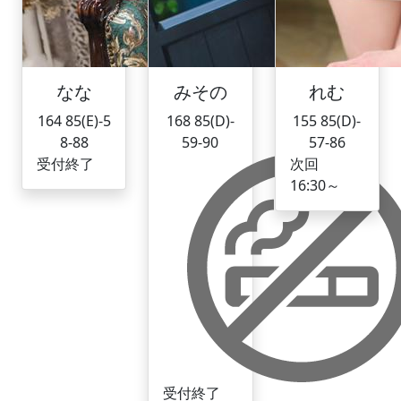
なな
みその
れむ
164 85(E)-5
168 85(D)-
155 85(D)-
8-88
59-90
57-86
受付終了
次回
16:30～
受付終了