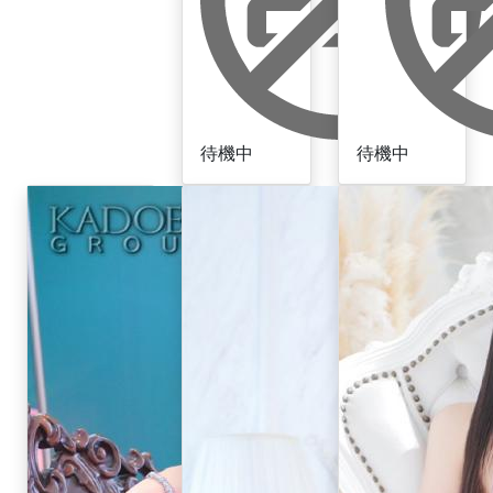
待機中
待機中