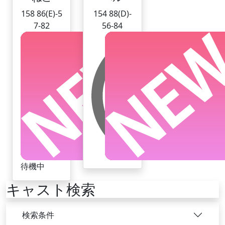
158 86(E)-5
154 88(D)-
7-82
56-84
待機中
キャスト検索
検索条件