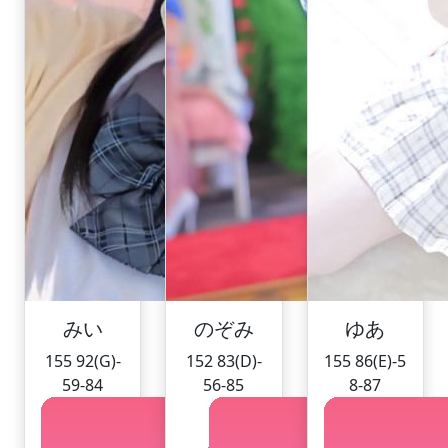
みい
のぞみ
ゆあ
155 92(G)-
152 83(D)-
155 86(E)-5
59-84
56-85
8-87