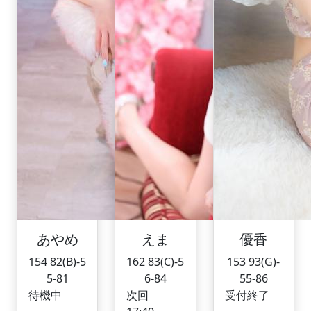
あやめ
えま
優香
154 82(B)-5
162 83(C)-5
153 93(G)-
5-81
6-84
55-86
待機中
次回
受付終了