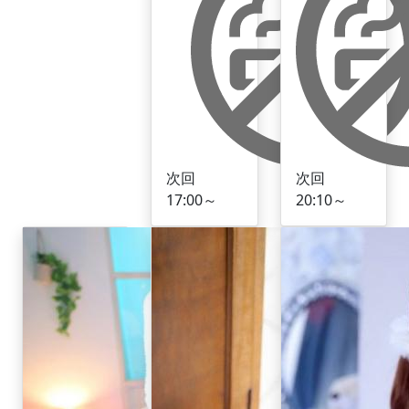
次回
次回
17:00～
20:10～