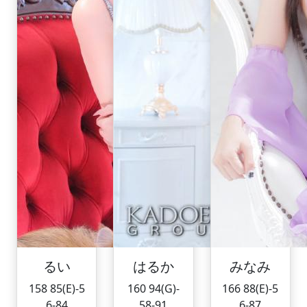
るい
はるか
みなみ
158 85(E)-5
160 94(G)-
166 88(E)-5
6-84
58-91
6-87