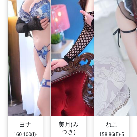
ヨナ
美月(み
ねこ
つき)
160 100(I)-
158 86(E)-5