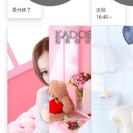
受付終了
次回
16:40～