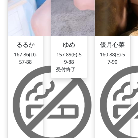
るるか
ゆめ
優月心菜
167 86(D)-
157 89(E)-5
160 88(E)-5
57-88
9-88
7-90
受付終了