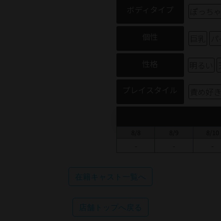
ボディタイプ
ぽっち
個性
巨乳
パ
性格
明るい
プレイスタイル
責め好
8/8
8/9
8/10
-
-
-
在籍キャスト一覧へ
店舗トップへ戻る