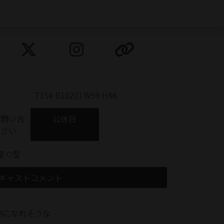
T154 B102(I) W59 H86
お問い合
公休日
下さい
 O型
キャストコメント
神になれそうな