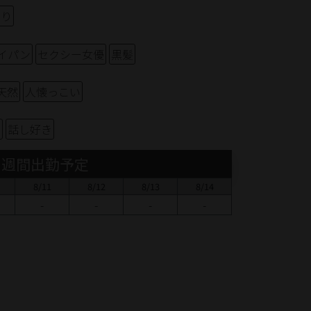
ゃり
イパン
セクシー女優
黒髪
天然
人懐っこい
き
話し好き
週間出勤予定
8/11
8/12
8/13
8/14
-
-
-
-