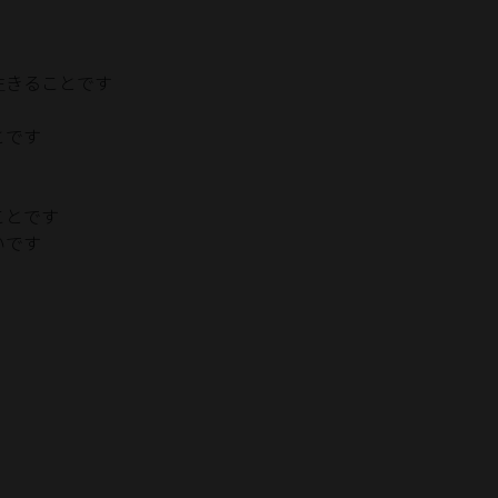
生きることです
とです
ことです
いです