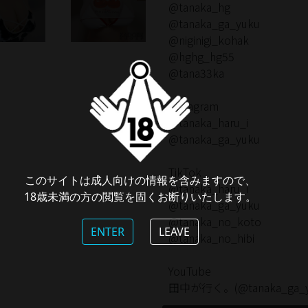
@tanaka_hg
@tanaka_ga_yuku
@niginigi_kohak
@hghg_hg55
@tana33ka
Instagram
@tanaka_haru_i
@tanaka_ga_yuku
TikTok
このサイトは成人向けの情報を含みますので、
@tanaka_haru_i
18歳未満の方の閲覧を固くお断りいたします。
@tanaka_ga_yuku
@tanaka_no_koto
ENTER
LEAVE
@tanaka_no_hibi
YouTube
田中が行く。(@tanaka_ga_y