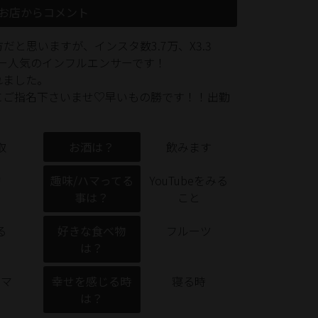
お店からコメント
と思いますが、インスタ数3.7万、X3.3
ォロワー人気のインフルエンサーです！
れました。
にご指名下さいませ♡早いもの勝です！！出勤
取
お酒は？
飲みます
胸
趣味/ハマってる
YouTubeをみる
事は？
こと
る
好きな食べ物
フルーツ
は？
ラマ
幸せを感じる時
寝る時
は？