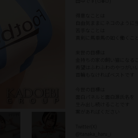
田中です(⊙ө⊙)
得意なことは
自由気ままにネコのように
苦手なことは
真剣に馬車馬の如く働くこ
来世の目標は
金持ちの家の飼い猫になる
希望はふわふわのやつがい
首輪もなけれぱベストです
今世の目標は
面白パネルと面白源氏名を
生み出し続けることです
案があればください
Twitter(X)
@tanaka_haru_i