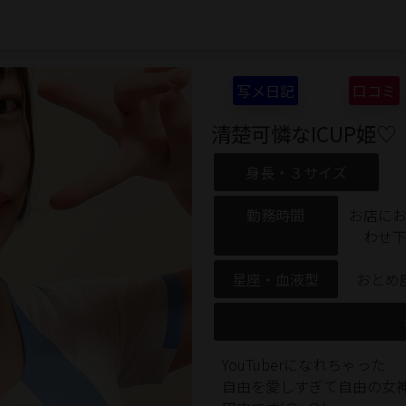
写メ日記
口コミ
清楚可憐なICUP姫♡
身長・３サイズ
勤務時間
お店に
わせ
星座・血液型
おとめ座
YouTuberになれちゃった
自由を愛しすぎて自由の女