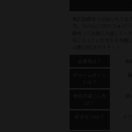
某広告媒体では知られてる方だ
万、TikTok7.7万のフ
縁有って当店に入店してく
気になっていた方もお気軽
は要CHECKですぞ！！
出身地は？
鳥
チャームポイン
トは？
休日の過ごし方
寝
は？
好きなTVは？
ド