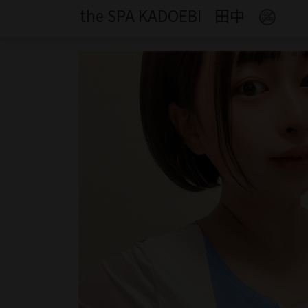
the SPA KADOEBI
田中