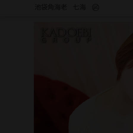
池袋角海老
七海