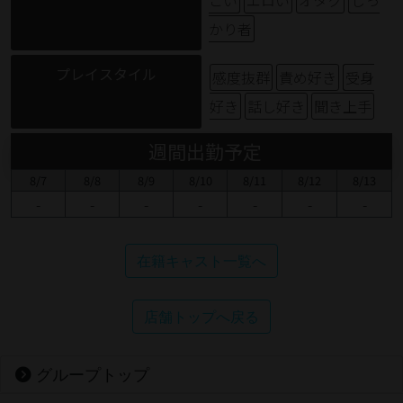
かり者
プレイスタイル
感度抜群
責め好き
受身
好き
話し好き
聞き上手
週間出勤予定
8/7
8/8
8/9
8/10
8/11
8/12
8/13
-
-
-
-
-
-
-
在籍キャスト一覧へ
店舗トップへ戻る
グループトップ