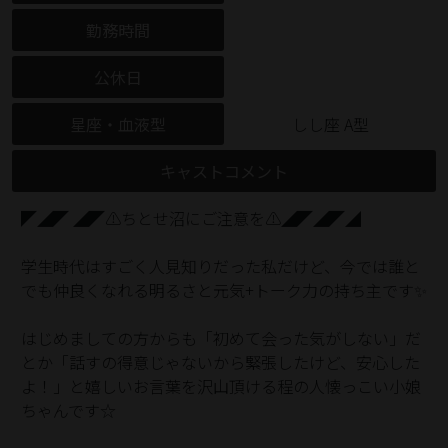
勤務時間
公休日
星座・血液型
しし座 A型
キャストコメント
◤◢◤ ◢◤⚠️ちとせ沼にご注意を⚠️◢◤◢◤◢
学生時代はすごく人見知りだった私だけど、今では誰と
でも仲良くなれる明るさと元気+トーク力の持ち主です✨️
はじめましての方からも「初めて会った気がしない」だ
とか「話すの得意じゃないから緊張したけど、安心した
よ！」と嬉しいお言葉を沢山頂ける程の人懐っこい小娘
ちゃんです☆