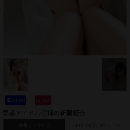
写メ日記
口コミ
早番アイドル候補の新星姫☆
身長・３サイズ
T149 B80(C) W55 H79