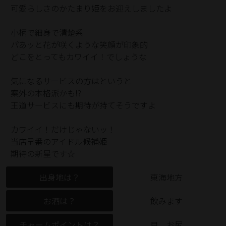
可愛らしさのかたまり姫をお迎えしましたよ
小柄で細身で清楚系
パあッと花が咲くような笑顔が印象的
どこをとってもカワイイ！でしょうな
気になるサービスの方はというと
案外の本格派かも⁉
王道サービスにも期待が持てそうですよ
カワイイ！だけじゃないッ！
当店早番のアイドル候補姫
期待の新星です☆
出身地は？
東海地方
お酒は？
飲みます
チャームポイントは？
目、お尻