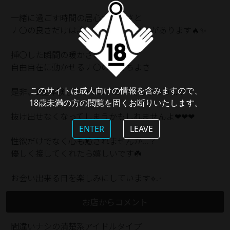
一緒に過ごす時間の居心地の良さと
ナ〇の良さだけは誰にも負けない自信があります🔥✨️
挿〇した瞬間の暖かさと
自由自在に動かせるナ〇の気持ちよさ
このサイトは成人向けの情報を含みますので、
是非、1度体験してみてはいかがでしょうか...？
18歳未満の方の閲覧を固くお断りいたします。
抜け出せなくなってしまうかもしれませんよ❤❤❤
ENTER
LEAVE
性欲だけでなく心も癒されませんか...？
優しく接してくれたら嬉しいです☘️
お会い出来る日を楽しみにしています⟡.·
お店からコメント
間違いナシの清楚系アイドルタイプ