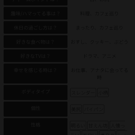
趣味/ハマってる事は？
料理、カフェ巡り
休日の過ごし方は？
まったり、カフェ巡り
好きな食べ物は？
おすし、クッキー、ぶどう
好きなTVは？
ドラマ、アニメ
幸せを感じる時は？
お仕事、アナタに会ってる
時
ボディタイプ
スレンダー
小柄
個性
美尻
パイパン
性格
明るい
甘えん坊
人懐っ
こい
エロい
オタク
しっ