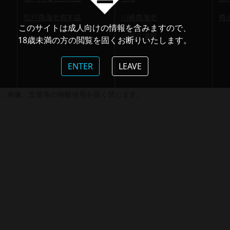
松戸角海老根本店
川崎角海老
角
このサイトは成人向けの情報を含みますので、
川崎三浦屋
18歳未満の方の閲覧を固くお断りいたします。
ENTER
LEAVE
ト、画像、文章等の無断使用を固く禁じます。
©2026 Kadoebi inc. All Rights Reserved.