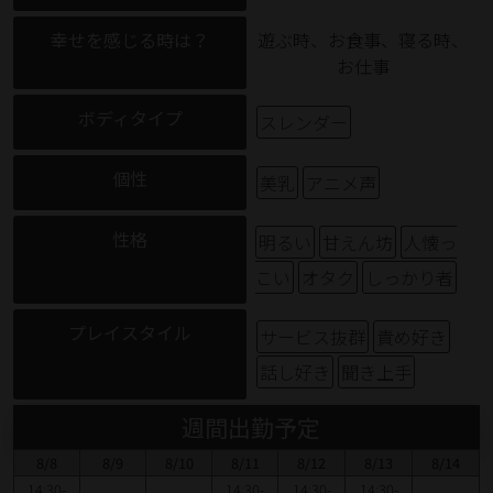
幸せを感じる時は？
遊ぶ時、お食事、寝る時、
お仕事
ボディタイプ
スレンダー
個性
美乳
アニメ声
性格
明るい
甘えん坊
人懐っ
こい
オタク
しっかり者
プレイスタイル
サービス抜群
責め好き
話し好き
聞き上手
週間出勤予定
8/8
8/9
8/10
8/11
8/12
8/13
8/14
14:30-
-
-
14:30-
14:30-
14:30-
-