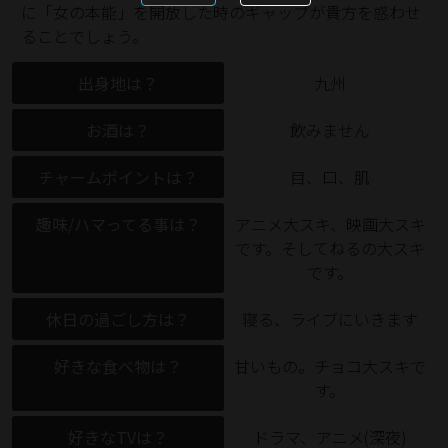
に「女の本能」を開放した時のギャップが貴方を惑わせ
ることでしょう。
出身地は？
九州
お酒は？
飲みません
チャームポイントは？
目、口、肌
趣味/ハマってる事は？
アニメ大スキ、映画大スキ
です。そしてねるの大スキ
です。
休日の過ごし方は？
寝る、ライブにいきます
好きな食べ物は？
甘いもの。チョコ大スキで
す。
好きなTVは？
ドラマ、アニメ(深夜)