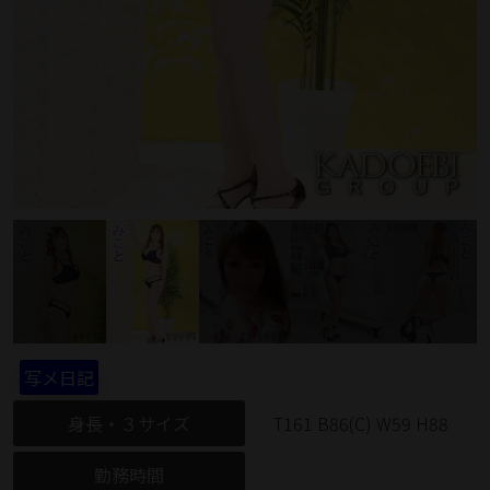
写メ日記
身長・３サイズ
T161 B86(C) W59 H88
勤務時間