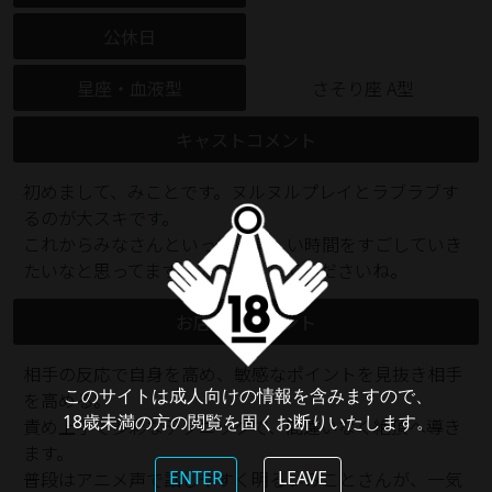
公休日
星座・血液型
さそり座 A型
キャストコメント
初めまして、みことです。ヌルヌルプレイとラブラブす
るのが大スキです。
これからみなさんといっぱい楽しい時間をすごしていき
たいなと思ってますので仲よくしてくださいね。
お店からコメント
相手の反応で自身を高め、敏感なポイントを見抜き相手
このサイトは成人向けの情報を含みますので、
を高める。
18歳未満の方の閲覧を固くお断りいたします。
責め上手で多彩なテクニックで、間違いなく絶頂へ導き
ます。
ENTER
LEAVE
普段はアニメ声で話しやすく明るいみことさんが、一気