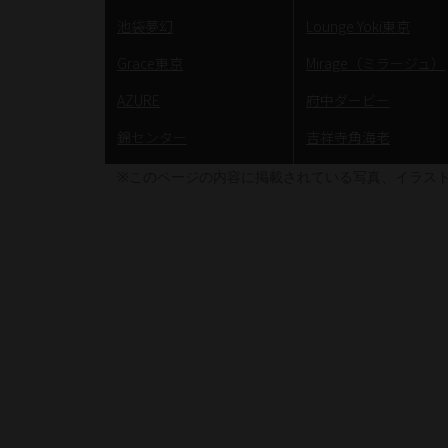
池袋夢幻
Lounge Yoki東京
Grace東京
Mirage（ミラージュ）
AZURE
府中ダービー
錦センター
吉祥寺角海老
※このページの内容に掲載されている写真、イラス