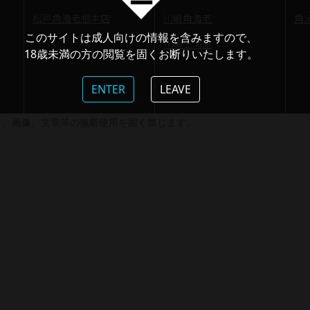
松戸角海老根本店
川崎角海老
角
このサイトは成人向けの情報を含みますので、
川崎三浦屋
18歳未満の方の閲覧を固くお断りいたします。
ENTER
LEAVE
ト、画像、文章等の無断使用を固く禁じます。
©2026 Kadoebi inc. All Rights Reserved.