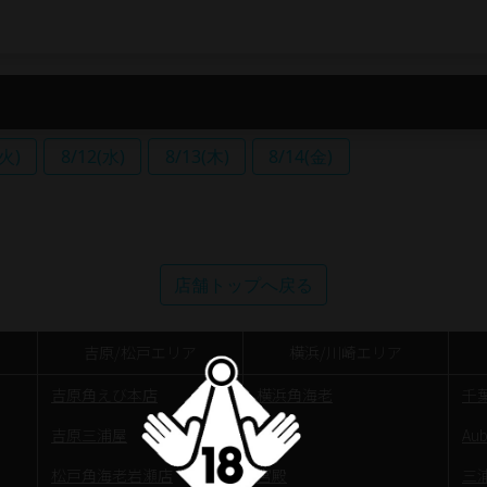
(火)
8/12(水)
8/13(木)
8/14(金)
店舗トップへ戻る
吉原/松戸エリア
横浜/川崎エリア
吉原角えび本店
横浜角海老
千
吉原三浦屋
石亭
Au
松戸角海老岩瀬店
宮殿
三