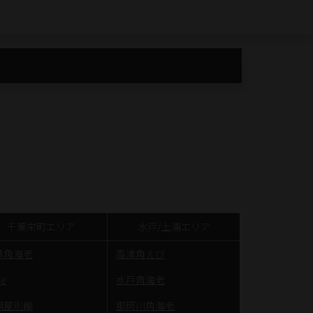
千葉栄町エリア
水戸/土浦エリア
葉角海老
高津角えび
be
水戸角海老
浦屋別館
那珂川角海老