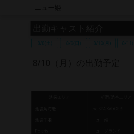
ニュー姫
出勤キャスト紹介
8/8(土)
8/9(日)
8/10(月)
8/11
8/10（月）の出勤予定
池袋エリア
新宿/渋谷エリア
池袋角海老
the SPA KADOEBI
池袋千姫
ニュー姫
Polaris
ニューグランド